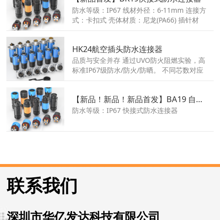
电压: 250V/ 63V/ 30V; ● 额定电流：4A,
防水等级：IP67 线材外径：6-11mm 连接方
2A, 1.5A ● IP67防护等级 ● 抗振松设计
式：卡扣式 壳体材质：尼龙(PA66) 插针材
质：黄铜镀银 产品尺寸：108*24.2mm 额
定电流：10A 工作电压：600V 芯数：2,3
HK24航空插头防水连接器
品质与安全并存 通过UVO防火阻燃实验，高
标准IP67级防水/防火/防晒。 不同芯数对应
不同电流，同时满足电流及信号传输。
【新品！新品！新品首发】BA19 自锁式防水连接器
防水等级：IP67 快接式防水连接器
联系我们
深圳市华亿发达科技有限公司