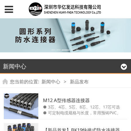
新闻中心
您当前的位置:
新闻中心
>
新品发布
M12 A型传感器连接器
● 3芯、4芯、5芯、8芯、12芯、17芯可选
● 可定制电缆规格与长度，常用预铸PVC、
PUR或TPE电缆 ● 配套板端（面板式）插座
有焊接型、PCB插针型可选 ● 屏蔽型、耐
【新品首发】BK19快接式防水连接器
油、抗水解、抗紫外线电缆材料可选 ● 额定