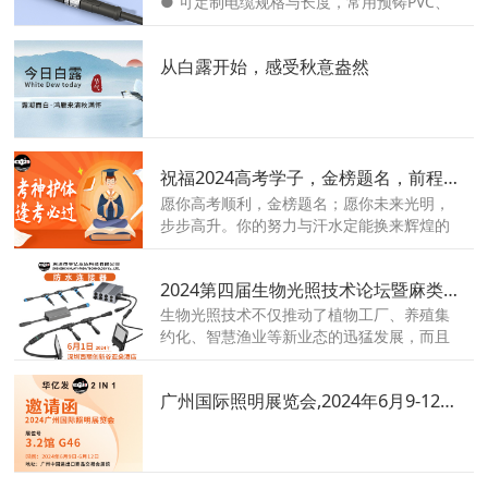
● 可定制电缆规格与长度，常用预铸PVC、
PUR或TPE电缆 ● 配套板端（面板式）插座
有焊接型、PCB插针型可选 ● 屏蔽型、耐
从白露开始，感受秋意盎然
油、抗水解、抗紫外线电缆材料可选 ● 额定
电压: 250V/ 63V/ 30V; ● 额定电流：4A,
2A, 1.5A ● IP67防护等级 ● 抗振松设计
祝福2024高考学子，金榜题名，前程似锦!
愿你高考顺利，金榜题名；愿你未来光明，
步步高升。你的努力与汗水定能换来辉煌的
明天，华亿发在此为你加油打气！
2024第四届生物光照技术论坛暨麻类产业供应链大会-华亿发与你相约一起
生物光照技术不仅推动了植物工厂、养殖集
约化、智慧渔业等新业态的迅猛发展，而且
催生了众多创新型企业，为照明产业注入了
源源不断的活力。深圳市华亿发达将以更加
广州国际照明展览会,2024年6月9-12日与你相约
饱满的激情和执着的态度，为客户提供优质
的产品和完善的服务，为防水连接器行业贡
献更多的力量