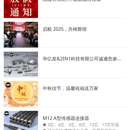
启航 2025，共铸辉煌
华亿发&2IN1科技有限公司诚邀您参加2024香港国际秋季灯饰展”
中秋佳节，温馨祝福送万家
M12 A型传感器连接器
● 3芯、4芯、5芯、8芯、12芯、17芯可选