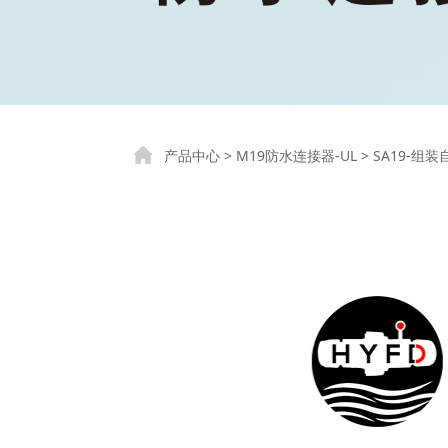
SA19-组装自
产品中心
>
M19防水连接器-UL
>
SA19-组