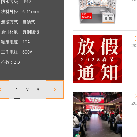
防水等级：IP67
线材外径：6-12.5mm
连接方式：卡扣式
插针材质：黄铜镀银
【
额定电流：3~25A
20
工作电压：300~600V
芯数：2,3,4,10,12,19
1
2
3
【
20