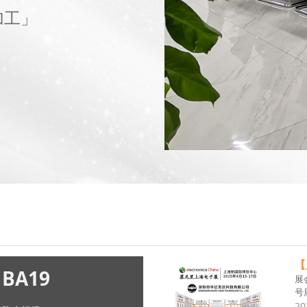
加工」
【
HK24
展
号
20