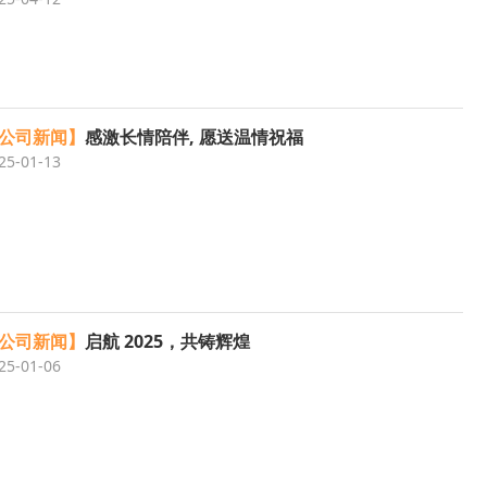
防水等级：IP67
线材外径：6-11mm
连接方式：卡扣式
插针材质：黄铜镀银
公司新闻】
感激长情陪伴, 愿送温情祝福
额定电流：10A
25-01-13
工作电压：600V
芯数：2,3
公司新闻】
启航 2025，共铸辉煌
25-01-06