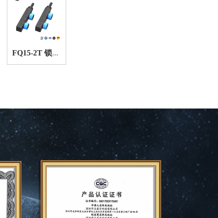
F
Q15-2T 锁螺纹防水连接器